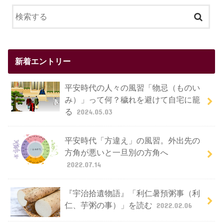
新着エントリー
平安時代の人々の風習「物忌（ものい
み）」って何？穢れを避けて自宅に籠
る
2024.05.03
平安時代「方違え」の風習。外出先の
方角が悪いと一旦別の方角へ
2022.07.14
『宇治拾遺物語』「利仁暑預粥事（利
仁、芋粥の事）」を読む
2022.02.06