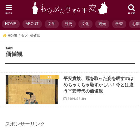
menu
search
HOME
ABOUT
文学
歴史
文化
観光
学習
お問
HOME
タグ : 価値観
価値観
文化
平安貴族、冠を取った姿を晒すのは
めちゃくちゃ恥ずかしい！今とは違
う平安時代の価値観
2019.02.04
スポンサーリンク