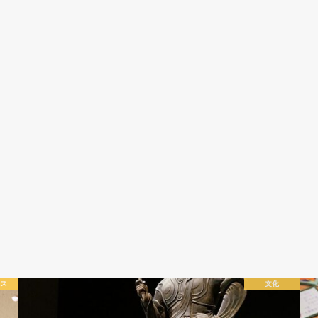
クス
文化