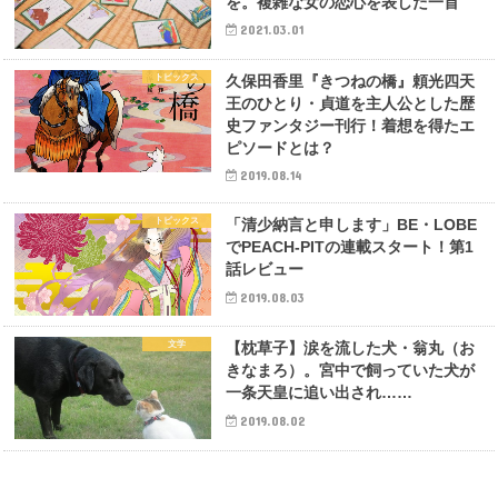
を。複雑な女の恋心を表した一首
2021.03.01
トピックス
久保田香里『きつねの橋』頼光四天
王のひとり・貞道を主人公とした歴
史ファンタジー刊行！着想を得たエ
ピソードとは？
2019.08.14
トピックス
「清少納言と申します」BE・LOBE
でPEACH-PITの連載スタート！第1
話レビュー
2019.08.03
文学
【枕草子】涙を流した犬・翁丸（お
きなまろ）。宮中で飼っていた犬が
一条天皇に追い出され……
2019.08.02