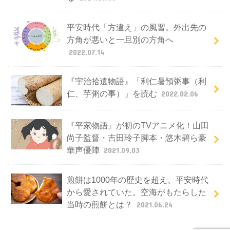
平安時代「方違え」の風習。外出先の
方角が悪いと一旦別の方角へ
2022.07.14
『宇治拾遺物語』「利仁暑預粥事（利
仁、芋粥の事）」を読む
2022.02.06
『平家物語』が初のTVアニメ化！山田
尚子監督・吉田玲子脚本・悠木碧ら豪
華声優陣
2021.09.03
煎餅は1000年の歴史を超え、平安時代
から愛されていた。空海がもたらした
当時の煎餅とは？
2021.06.24