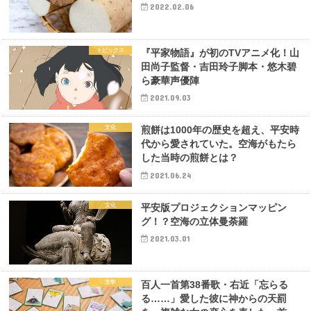
2022.02.06
トピックス
『平家物語』が初のTVアニメ化！山
田尚子監督・吉田玲子脚本・悠木碧
ら豪華声優陣
2021.09.03
文化
煎餅は1000年の歴史を超え、平安時
代から愛されていた。空海がもたら
した当時の煎餅とは？
2021.06.24
文化
平安版プロジェクションマッピン
グ！？空海の立体曼荼羅
2021.03.01
文学
百人一首第38番歌・右近「忘らる
る……」愛した彼に神からの天罰