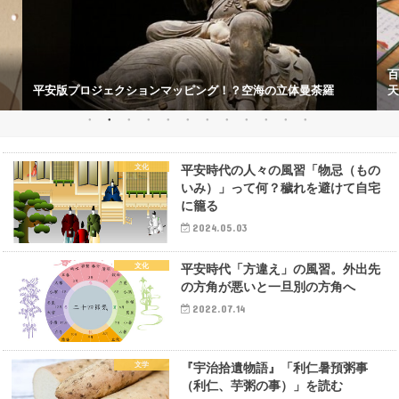
百
平安版プロジェクションマッピング！？空海の立体曼荼羅
天
文化
平安時代の人々の風習「物忌（もの
いみ）」って何？穢れを避けて自宅
に籠る
2024.05.03
文化
平安時代「方違え」の風習。外出先
の方角が悪いと一旦別の方角へ
2022.07.14
文学
『宇治拾遺物語』「利仁暑預粥事
（利仁、芋粥の事）」を読む