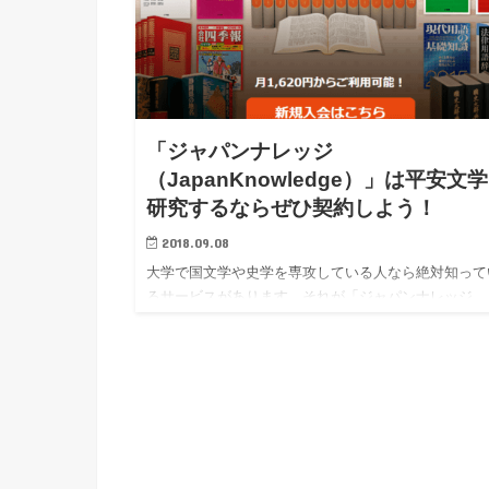
「ジャパンナレッジ
（JapanKnowledge）」は平安文
研究するならぜひ契約しよう！
2018.09.08
大学で国文学や史学を専攻している人なら絶対知って
るサービスがあります。それが「ジャパンナレッジ
（JapanKnowledge）」。 筆者自身、学部・院を通
変お世話になったサービスです。そして、今もこのサ
トのコン…