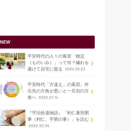
NEW
平安時代の人々の風習「物忌
（ものいみ）」って何？穢れを
避けて自宅に籠る
2024.05.03
平安時代「方違え」の風習。外
出先の方角が悪いと一旦別の方
角へ
2022.07.14
『宇治拾遺物語』「利仁暑預粥
事（利仁、芋粥の事）」を読む
2022.02.06