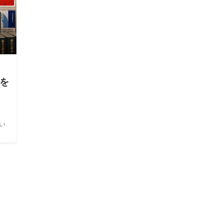
学を
い
して大
イ