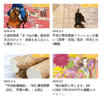
トピックス
文化
2019.8.14
2019.2.6
久保田香里『きつねの橋』頼光四
平安の男性貴族ファッションの違
天王のひとり・貞道を主人公とし
い【束帯・衣冠／直衣・狩衣】の
た歴史ファン…
4種類
文学
トピックス
2022.2.6
2019.8.3
『宇治拾遺物語』「利仁暑預粥事
「清少納言と申します」BE・
（利仁、芋粥の事）」を読む
LOBEでPEACH-PITの連載スタ
ート！…