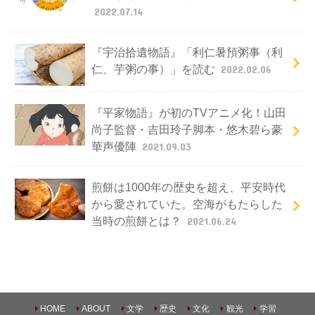
2022.07.14
『宇治拾遺物語』「利仁暑預粥事（利
仁、芋粥の事）」を読む
2022.02.06
『平家物語』が初のTVアニメ化！山田
尚子監督・吉田玲子脚本・悠木碧ら豪
華声優陣
2021.09.03
煎餅は1000年の歴史を超え、平安時代
から愛されていた。空海がもたらした
当時の煎餅とは？
2021.06.24
HOME
ABOUT
文学
歴史
文化
観光
学習