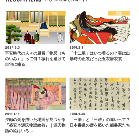
文化
文化
2024.5.3
2019.2.1
平安時代の人々の風習「物忌（も
「十二単」はいつ着るの？実は出
のいみ）」って何？穢れを避けて
勤時の正装だった五衣唐衣裳
自宅に籠る
トピックス
文化
2019.1.16
2018.9.30
夕顔の死を描いた場面が見つかる
「三筆」と「三跡」の違いって？
『盛安本源氏物語絵巻』｜源氏物
日本書道の礎を築いた能書家たち
語の絵はいろ…