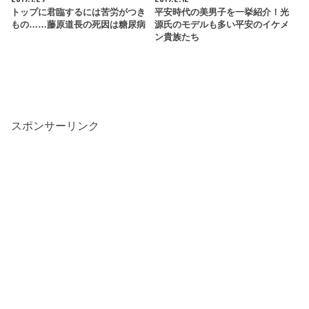
トップに君臨するには苦労がつき
平安時代の美男子を一挙紹介！光
もの……藤原道長の死因は糖尿病
源氏のモデルも多い平安のイケメ
ン貴族たち
スポンサーリンク