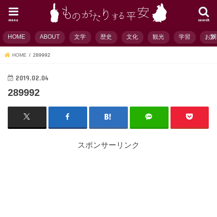
menu
search
HOME
ABOUT
文学
歴史
文化
観光
学習
お問
HOME
289992
2019.02.04
289992
スポンサーリンク