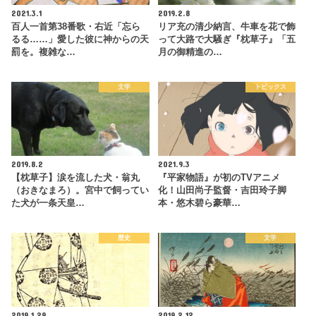
2021.3.1
2019.2.8
百人一首第38番歌・右近「忘ら
リア充の清少納言、牛車を花で飾
るる……」愛した彼に神からの天
って大路で大騒ぎ『枕草子』「五
罰を。複雑な…
月の御精進の…
文学
トピックス
2019.8.2
2021.9.3
【枕草子】涙を流した犬・翁丸
『平家物語』が初のTVアニメ
（おきなまろ）。宮中で飼ってい
化！山田尚子監督・吉田玲子脚
た犬が一条天皇…
本・悠木碧ら豪華…
歴史
文学
2019.1.29
2019.2.12