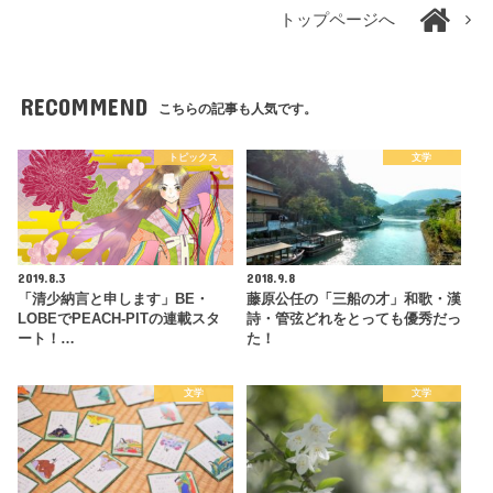
トップページへ
RECOMMEND
こちらの記事も人気です。
トピックス
文学
2019.8.3
2018.9.8
「清少納言と申します」BE・
藤原公任の「三船の才」和歌・漢
LOBEでPEACH-PITの連載スタ
詩・管弦どれをとっても優秀だっ
ート！…
た！
文学
文学