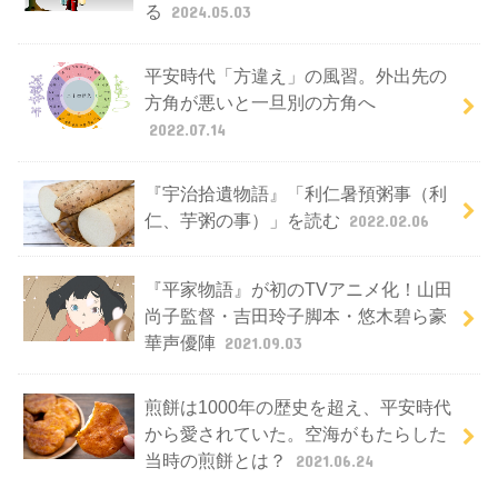
る
2024.05.03
平安時代「方違え」の風習。外出先の
方角が悪いと一旦別の方角へ
2022.07.14
『宇治拾遺物語』「利仁暑預粥事（利
仁、芋粥の事）」を読む
2022.02.06
『平家物語』が初のTVアニメ化！山田
尚子監督・吉田玲子脚本・悠木碧ら豪
華声優陣
2021.09.03
煎餅は1000年の歴史を超え、平安時代
から愛されていた。空海がもたらした
当時の煎餅とは？
2021.06.24